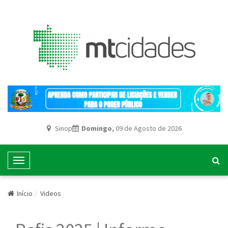
Sinop
Domingo,
09 de Agosto de 2026
T
o
g
Início
Videos
g
l
e