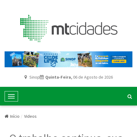
Sinop
Quinta-Feira,
06 de Agosto de 2026
T
o
g
Início
Videos
g
l
e