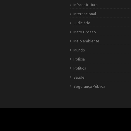
Infraestrutura
Internacional
Judiciário
Mato Grosso
Meio ambiente
Mundo
Polícia
Política
Saúde
Segurança Pública