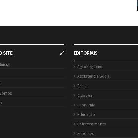
O SITE
EDITORIAIS
Inicial
Agronegócios
Assistência Social
e
Brasil
Somos
Cidades
o
Economia
Educação
Entretenimento
Esportes