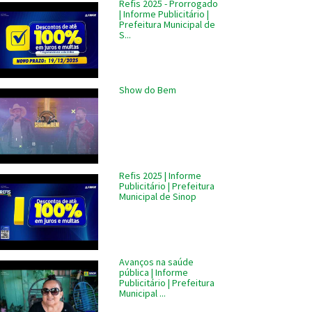
Refis 2025 - Prorrogado
| Informe Publicitário |
Prefeitura Municipal de
S...
Show do Bem
Refis 2025 | Informe
Publicitário | Prefeitura
Municipal de Sinop
Avanços na saúde
pública | Informe
Publicitário | Prefeitura
Municipal ...