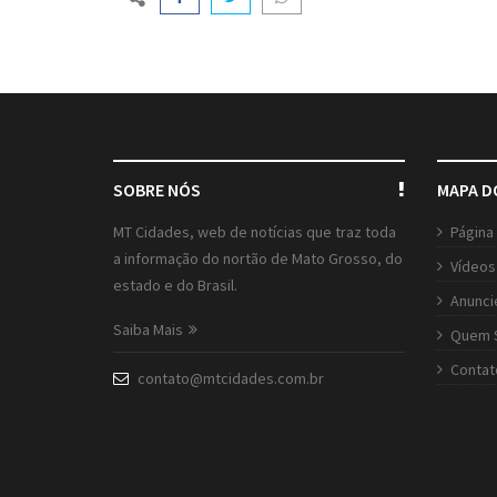
SOBRE NÓS
MAPA D
MT Cidades, web de notícias que traz toda
Página 
a informação do nortão de Mato Grosso, do
Vídeos
estado e do Brasil.
Anunci
Saiba Mais
Quem 
Contat
contato@mtcidades.com.br