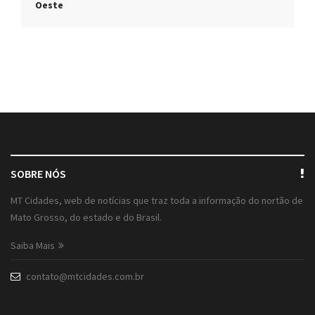
Oeste
SOBRE NÓS
MT Cidades, web de notícias que traz toda a informação do nortão de
Mato Grosso, do estado e do Brasil.
Saiba Mais
contato@mtcidades.com.br