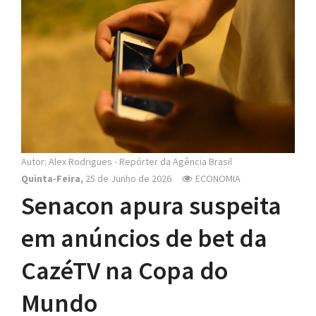
N
a
v
i
g
a
t
i
o
Autor: Alex Rodrigues - Repórter da Agência Brasil
n
Quinta-Feira,
25 de Junho de 2026
ECONOMIA
Senacon apura suspeita
em anúncios de bet da
CazéTV na Copa do
Mundo