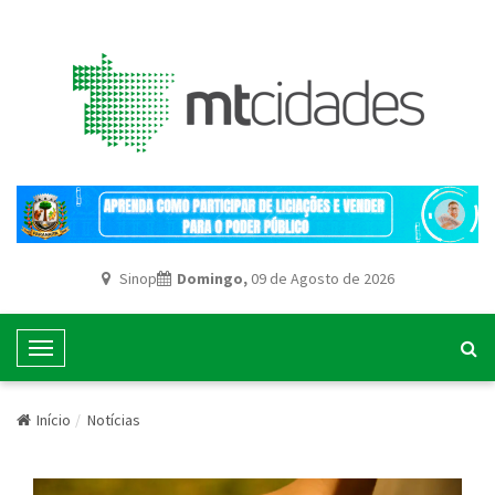
Sinop
Domingo,
09 de Agosto de 2026
T
o
g
Início
Notícias
g
l
e