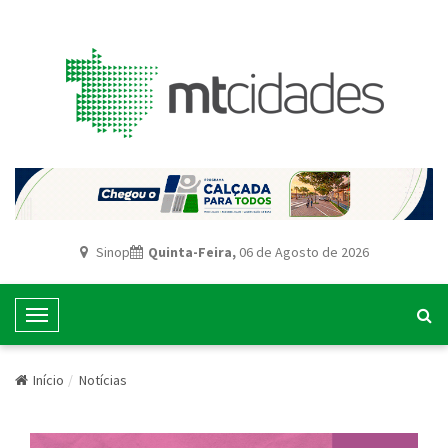
Sinop
Quinta-Feira,
06 de Agosto de 2026
T
o
g
Início
Notícias
g
l
e