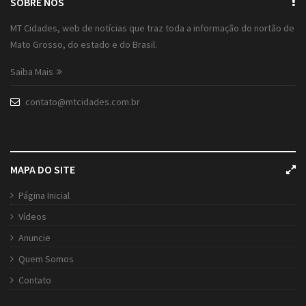
SOBRE NÓS
MT Cidades, web de notícias que traz toda a informação do nortão de
Mato Grosso, do estado e do Brasil.
Saiba Mais
contato@mtcidades.com.br
MAPA DO SITE
Página Inicial
Vídeos
Anuncie
Quem Somos
Contato