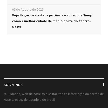
06 de Agosto de 2026
Veja Negócios destaca potência e consolida Sinop
como 2 melhor cidade de médio porte do Centro-
Oeste
SOBRE NÓS
MT Cidades, web de notícias que traz toda a informação do nortão de
Mato Grosso, do estado e do Brasil.