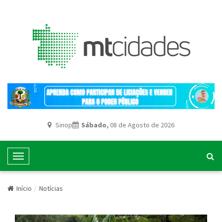
Sinop
Sábado,
08 de Agosto de 2026
T
o
g
Início
Notícias
g
l
e