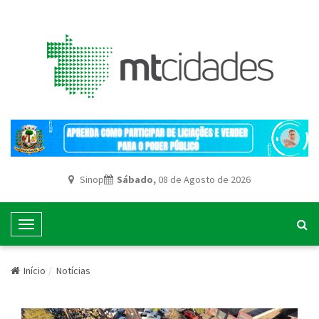
Sinop
Sábado,
08 de Agosto de 2026
T
o
g
Início
Notícias
g
l
e