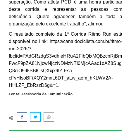
superação. Como atleta PCD, é uma honra participar
desta corrida e representar as pessoas com
deficiência. Quero agradecer também a toda a
organização pelo excelente trabalho”, afirmou.
O resultado completo da 1ª Corrida Ritmo Run está
disponível no link:
https://canaldociclista.com.br/ritmo-
run-2026/?
fbclid=PAdGRzdgS3vdhleHRuA2FlbQIxMQBzcnRjBm
FwcF9pZA81NjcwNjczNDMzNTI0MjcAAac1oAZ8Sug
Q8ciO9iI8SBlCsQXxjx9tZ-Esa-
cFvHIsoBFiXQY2mnL6DT_aLw_aem_hKLWV2A-
HHLZF_EbRzzD6g&=1
.
Fonte: Assessoria de Comunicação