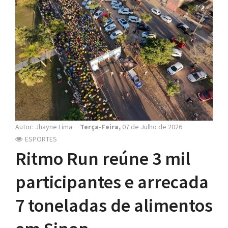
N
a
v
i
g
a
t
i
o
n
Autor: Jhayne Lima
Terça-Feira,
07 de Julho de 2026
ESPORTES
Ritmo Run reúne 3 mil
participantes e arrecada
7 toneladas de alimentos