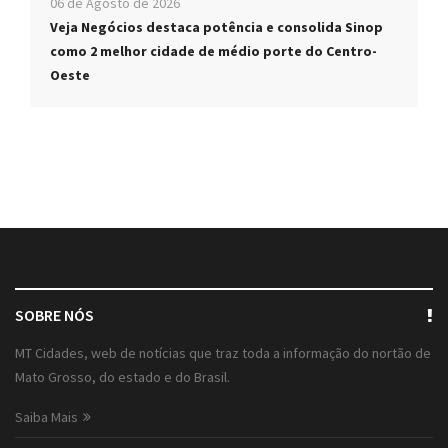
06 de Agosto de 2026
Veja Negócios destaca potência e consolida Sinop
como 2 melhor cidade de médio porte do Centro-
Oeste
SOBRE NÓS
MT Cidades, web de notícias que traz toda a informação do nortão de
Mato Grosso, do estado e do Brasil.
Saiba Mais