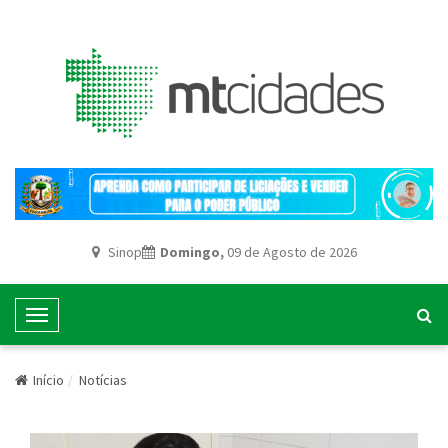
Sinop
Domingo,
09 de Agosto de 2026
T
o
g
Início
Notícias
g
l
e