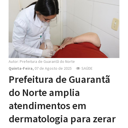
N
a
v
i
g
a
t
i
o
Autor: Prefeitura de Guarantã do Norte
n
Quinta-Feira,
07 de Agosto de 2025
SAÚDE
Prefeitura de Guarantã
do Norte amplia
atendimentos em
dermatologia para zerar