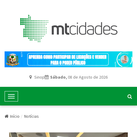
Sinop
Sábado,
08 de Agosto de 2026
T
o
g
Início
Notícias
g
l
e