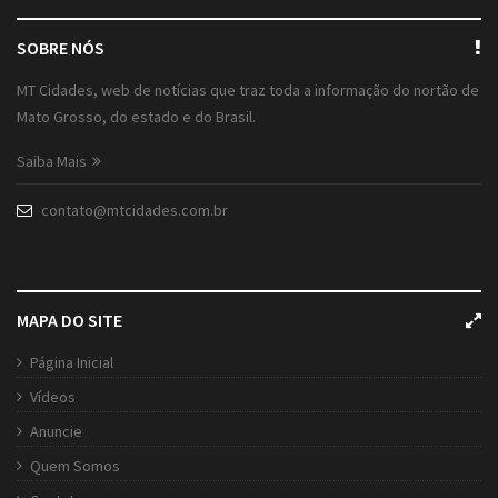
SOBRE NÓS
MT Cidades, web de notícias que traz toda a informação do nortão de
Mato Grosso, do estado e do Brasil.
Saiba Mais
contato@mtcidades.com.br
MAPA DO SITE
Página Inicial
Vídeos
Anuncie
Quem Somos