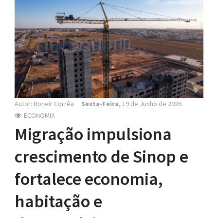
N
a
v
i
g
a
t
i
o
Autor: Roneir Corrêa
Sexta-Feira,
19 de Junho de 2026
n
ECONOMIA
Migração impulsiona
crescimento de Sinop e
fortalece economia,
habitação e