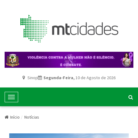
Sinop
Segunda-Feira,
10 de Agosto de 2026
T
o
g
Início
Notícias
g
l
e