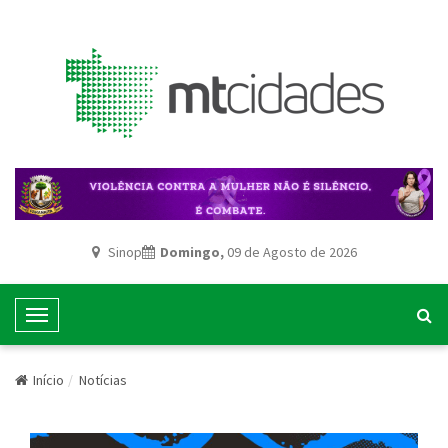
Sinop
Domingo,
09 de Agosto de 2026
T
o
g
Início
Notícias
g
l
e