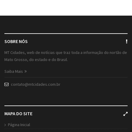
SOBRE NÓS
MT Cidades, web de notícias que traz toda a informação do nortão de
Mato Grosso, do estado e do Brasil.
Saiba Mais
contato@mtcidades.com.br
MAPA DO SITE
Página Inicial