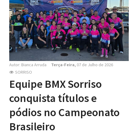
N
a
v
i
g
a
t
i
o
Autor: Bianca Arruda
Terça-Feira,
07 de Julho de 2026
n
SORRISO
Equipe BMX Sorriso
conquista títulos e
pódios no Campeonato
Brasileiro